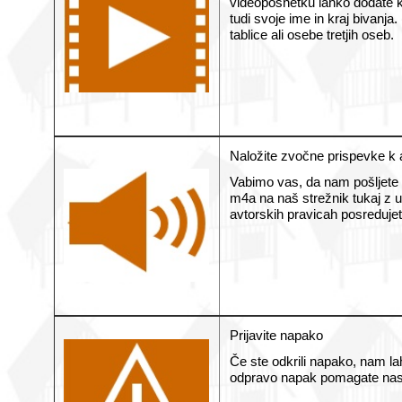
videoposnetku lahko dodate ko
tudi svoje ime in kraj bivanj
tablice ali osebe tretjih oseb.
Naložite zvočne prispevke k 
Vabimo vas, da nam pošljete s
m4a na naš strežnik tukaj z u
avtorskih pravicah posredujet
Prijavite napako
Če ste odkrili napako, nam l
odpravo napak pomagate nasle