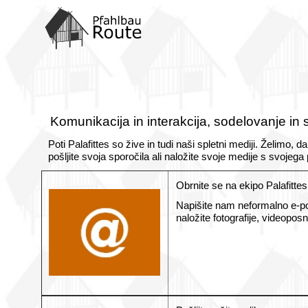
Home
POTI
Komunicacije
Koncept
Komunikacija in interakcija, sodelovanje in 
Formalno
Poti Palafittes so žive in tudi naši spletni mediji. Želimo,
pošljite svoja sporočila ali naložite svoje medije s svojega 
Notranji
Obrnite se na ekipo Palafittes
Napišite nam neformalno e-poš
naložite fotografije, videopo