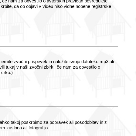
, če nam za obvestilo o avtorskih pravicah posredujete
skrbite, da ob objavi v videu niso vidne nobene registrske
emite zvočni prispevek in naložite svojo datoteko mp3 ali
i tukaj v naši zvočni zbirki, če nam za obvestilo o
 črko.)
lahko takoj poskrbimo za popravek ali posodobitev in z
zaslona ali fotografijo.