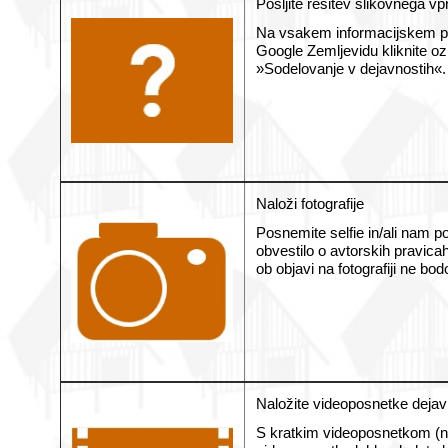
Pošljite rešitev slikovnega vp
Na vsakem informacijskem post
Google Zemljevidu kliknite oz
»Sodelovanje v dejavnostih«. 
Naloži fotografije
Posnemite selfie in/ali nam poš
obvestilo o avtorskih pravica
ob objavi na fotografiji ne bo
Naložite videoposnetke dejav
S kratkim videoposnetkom (naj