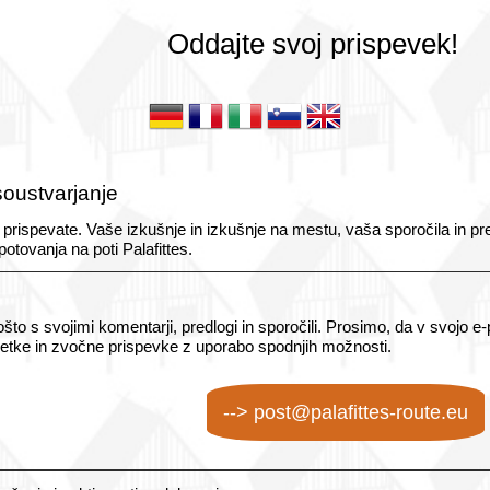
Oddajte svoj prispevek!
soustvarjanje
 da prispevate. Vaše izkušnje in izkušnje na mestu, vaša sporočila in p
potovanja na poti Palafittes.
to s svojimi komentarji, predlogi in sporočili. Prosimo, da v svojo e-
snetke in zvočne prispevke z uporabo spodnjih možnosti.
--> post@palafittes-route.eu