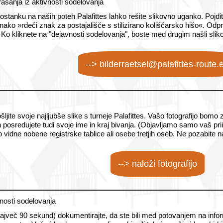
rašanja iz aktivnosti sodelovanja
anku na naših poteh Palafittes lahko rešite slikovno uganko. Pojdite 
nako »rdeči znak za postajališče s stilizirano koliščarsko hišo«. Od
Ko kliknete na "dejavnosti sodelovanja", boste med drugim našli slik
--> bilderraetsel@palafittes-route.
ljite svoje najljubše slike s turneje Palafittes. Vašo fotografijo bomo z
h posredujete tudi svoje ime in kraj bivanja. (Objavljamo samo vaš pr
do vidne nobene registrske tablice ali osebe tretjih oseb. Ne pozabite na
--> naloži fotografijo
nosti sodelovanja
več 90 sekund) dokumentirajte, da ste bili med potovanjem na informa