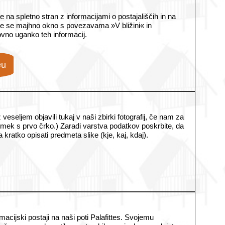
na spletno stran z informacijami o postajališčih in na
pre se majhno okno s povezavama »V bližini« in
ovno uganko teh informacij.
eu
 veseljem objavili tukaj v naši zbirki fotografij, če nam za
iimek s prvo črko.) Zaradi varstva podatkov poskrbite, da
 kratko opisati predmeta slike (kje, kaj, kdaj).
cijski postaji na naši poti Palafittes. Svojemu