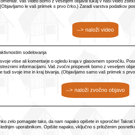
mentar. Vaš video bomo z veseljem objavili tukaj v naši video zbirki
a. (Objavljamo le vaš priimek s prvo črko.) Zaradi varstva podatkov po
--> naloži video
aktivnostim sodelovanja
voje vtise ali komentarje o ogledu kraja v glasovnem sporočilu. Posn
streznimi informacijami. Vaš zvočni prispevek bomo z veseljem objavil
e tudi svoje ime in kraj bivanja. (Objavljamo samo vaš priimek s prvo
--> naloži zvočno objavo
ahko zelo pomagate tako, da nam napako opišete in sporočite! Takrat 
dnjim uporabnikom. Opišite napako, vključno s priloženim posnetkom 